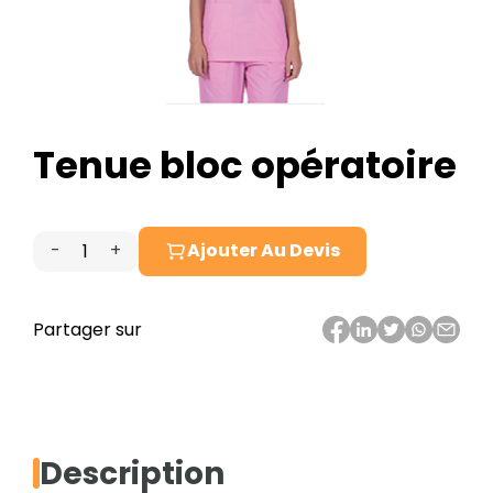
Tenue bloc opératoire
-
+
Ajouter Au Devis
quantité
de
Tenue
Partager sur
bloc
opératoire
Description