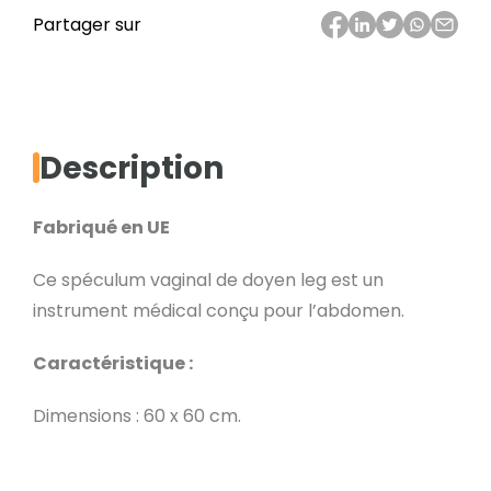
Spéculum
Partager sur
vaginal
de
Doyen
leg.
Description
Fabriqué en UE
Ce spéculum vaginal de doyen leg est un
instrument médical conçu pour l’abdomen.
Caractéristique :
Dimensions : 60 x 60 cm.