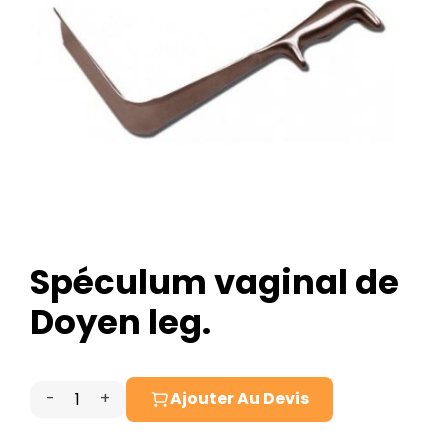
Spéculum vaginal de
Doyen leg.
-
+
Ajouter Au Devis
quantité
de