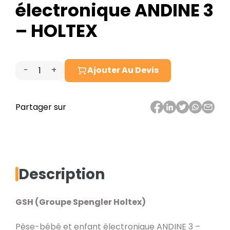
électronique ANDINE 3
– HOLTEX
-
+
Ajouter Au Devis
quantité
de
Pèse-
Partager sur
bébé
et
enfant
électronique
Description
ANDINE
3
GSH (Groupe Spengler Holtex)
–
HOLTEX
Pèse-bébé et enfant électronique ANDINE 3 –