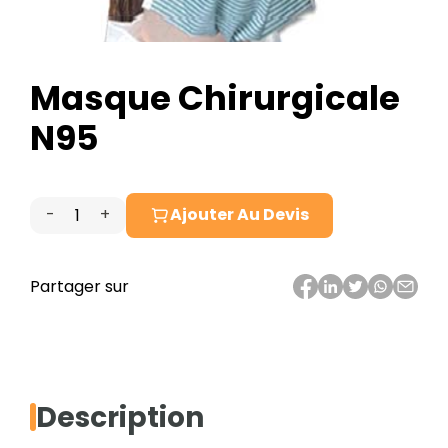
Masque Chirurgicale
N95
-
+
Ajouter Au Devis
quantité
de
Masque
Partager sur
Chirurgicale
N95
Description