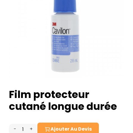
Film protecteur
cutané longue durée
-
+
Ajouter Au Devis
quantité