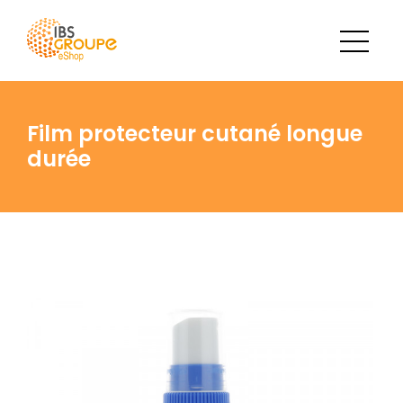
Film protecteur cutané longue
durée