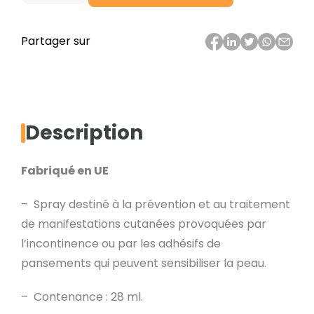
de
Film
Partager sur
protecteur
cutané
longue
durée
Description
Fabriqué en UE
– Spray destiné à la prévention et au traitement
de manifestations cutanées provoquées par
l’incontinence ou par les adhésifs de
pansements qui peuvent sensibiliser la peau.
– Contenance : 28 ml.