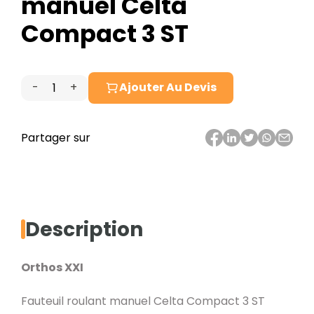
manuel Celta
Compact 3 ST
-
+
Ajouter Au Devis
quantité
de
Fauteuil
Partager sur
roulant
manuel
Celta
Compact
Description
3
ST
Orthos XXI
Fauteuil roulant manuel Celta Compact 3 ST