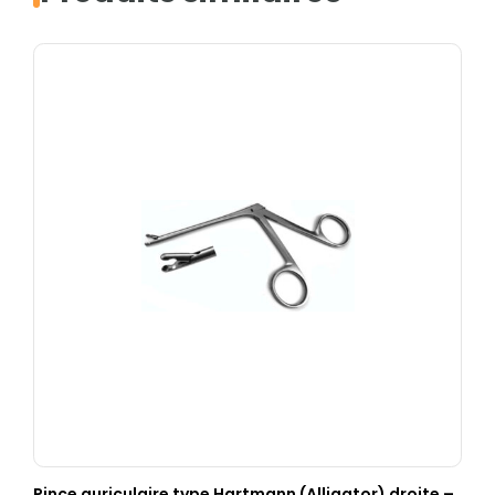
Pince auriculaire type Hartmann (Alligator) droite –