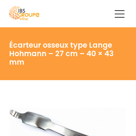
Écarteur osseux type Lange
Hohmann – 27 cm – 40 × 43
mm