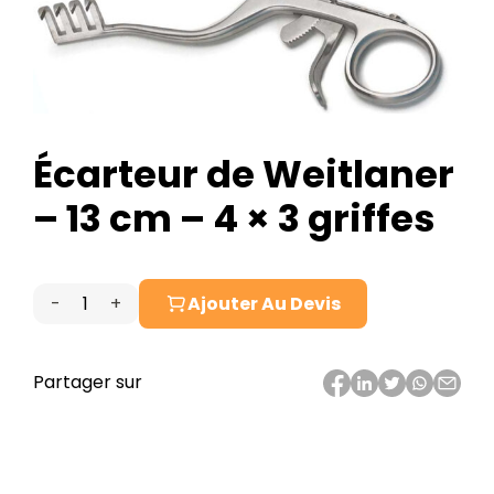
Écarteur de Weitlaner
– 13 cm – 4 × 3 griffes
-
+
Ajouter Au Devis
quantité
de
Écarteur
Partager sur
de
Weitlaner
–