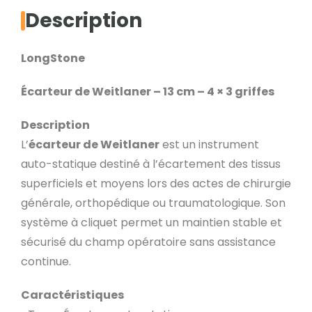
13
Description
cm
–
LongStone
4
×
Écarteur de Weitlaner – 13 cm – 4 × 3 griffes
3
griffes
Description
L’
écarteur de Weitlaner
est un instrument
auto-statique destiné à l’écartement des tissus
superficiels et moyens lors des actes de chirurgie
générale, orthopédique ou traumatologique. Son
système à cliquet permet un maintien stable et
sécurisé du champ opératoire sans assistance
continue.
Caractéristiques