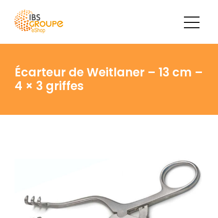
Écarteur de Weitlaner – 13 cm –
4 × 3 griffes