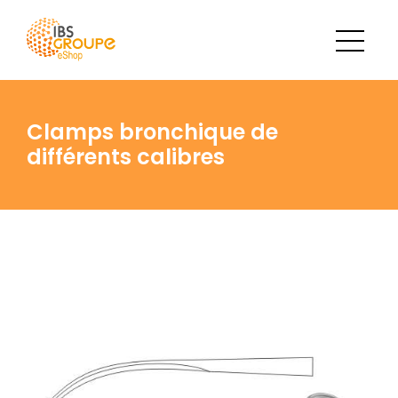
Clamps bronchique de
différents calibres