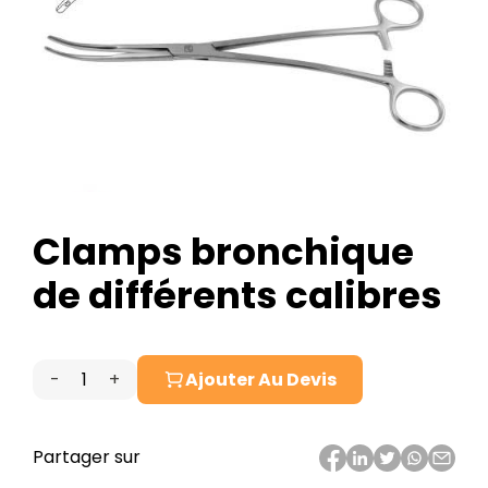
Clamps bronchique
de différents calibres
-
+
Ajouter Au Devis
quantité
de
Clamps
Partager sur
bronchique