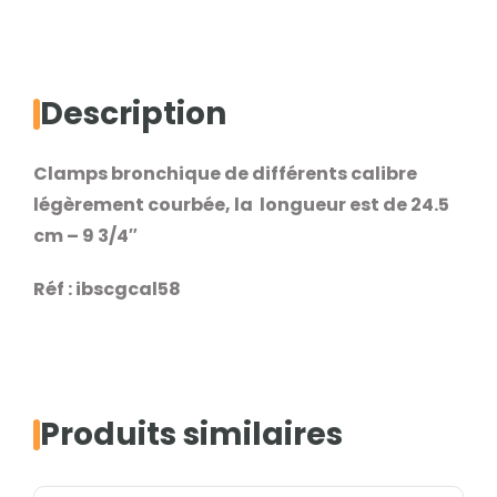
de
différents
calibres
Description
Clamps bronchique de différents calibre
légèrement courbée, la longueur est de 24.5
cm – 9 3/4″
Réf : ibscgcal58
Produits similaires