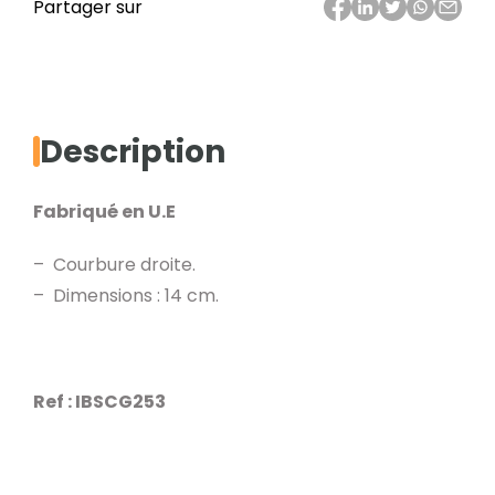
Ciseaux
Partager sur
Mayo
droits
Description
Fabriqué en U.E
– Courbure droite.
– Dimensions : 14 cm.
Ref : IBSCG253