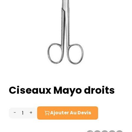
Ciseaux Mayo droits
-
+
Ajouter Au Devis
quantité
de