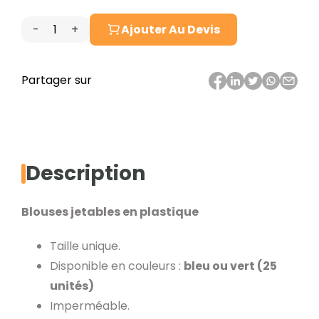
-
+
Ajouter Au Devis
quantité
de
Blouses
Partager sur
jetables
en
plastique
Description
Blouses jetables en plastique
Taille unique.
Disponible en couleurs :
bleu ou vert (25
unités)
Imperméable.