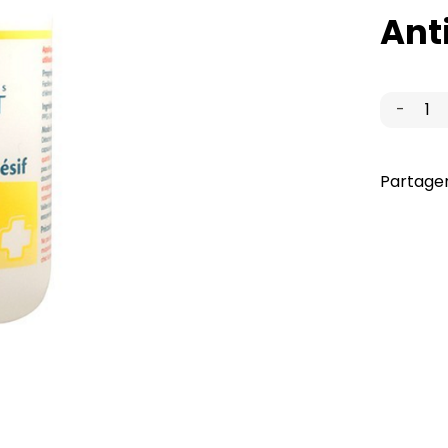
Ant
-
quanti
de
Anti-
Partager
adhési