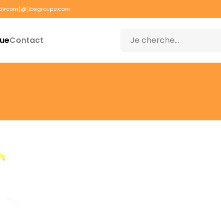
dircom[@]ibsgroupe.com
que
Contact