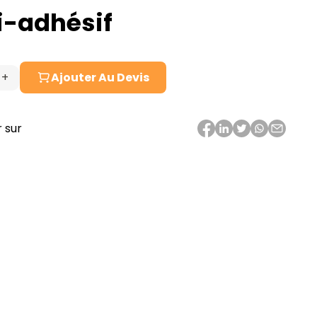
i-adhésif
+
Ajouter Au Devis
té
 sur
f