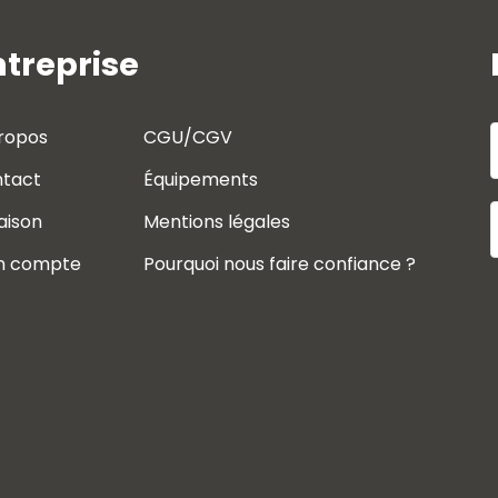
ntreprise
ropos
CGU/CGV
tact
Équipements
raison
Mentions légales
n compte
Pourquoi nous faire confiance ?