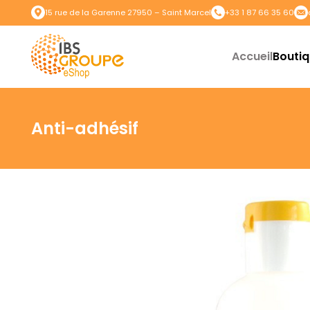
15 rue de la Garenne 27950 – Saint Marcel
+33 1 87 66 35 60
Accueil
Bouti
Anti-adhésif