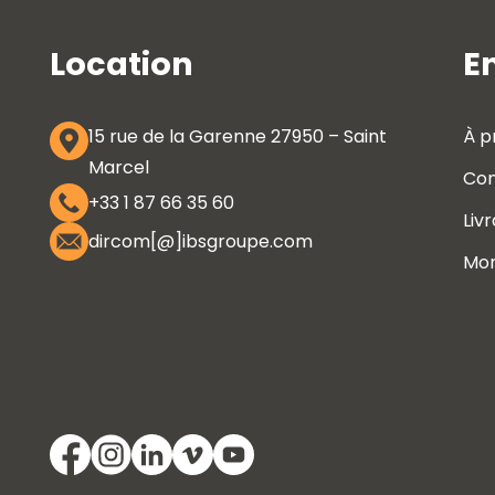
Location
E
15 rue de la Garenne 27950 – Saint
À p
Marcel
Con
+33 1 87 66 35 60
Liv
dircom[@]ibsgroupe.com
Mo