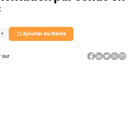
C
+
Ajouter Au Devis
té
tation
 sur