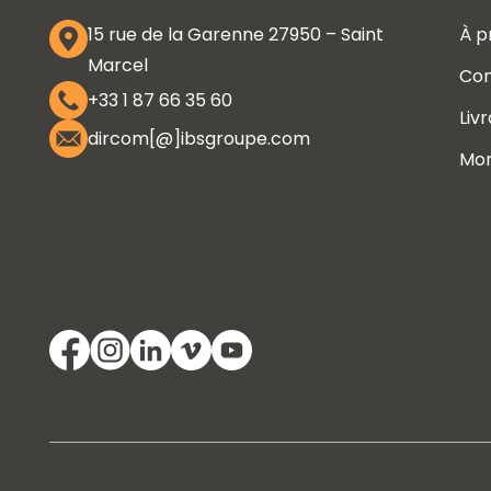
15 rue de la Garenne 27950 – Saint
À p
Marcel
Con
+33 1 87 66 35 60
Liv
dircom[@]ibsgroupe.com
Mo