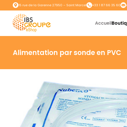
15 rue de la Garenne 27950 – Saint Marcel
+33 1 87 66 35 60
Accueil
Bouti
Alimentation par sonde en PVC