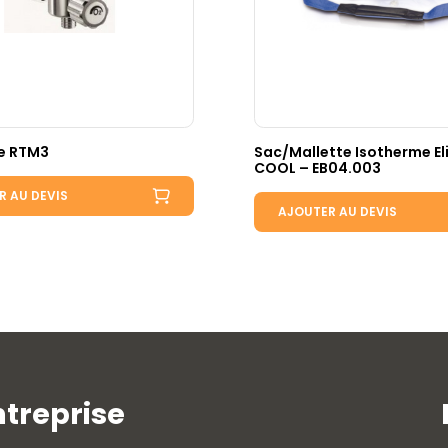
e RTM3
Sac/Mallette Isotherme El
COOL – EB04.003
R AU DEVIS
AJOUTER AU DEVIS
ntreprise