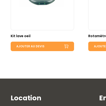
Kit lave oeil
Rotamètr
AJOUTER AU DEVIS
AJOUTE
Location
E