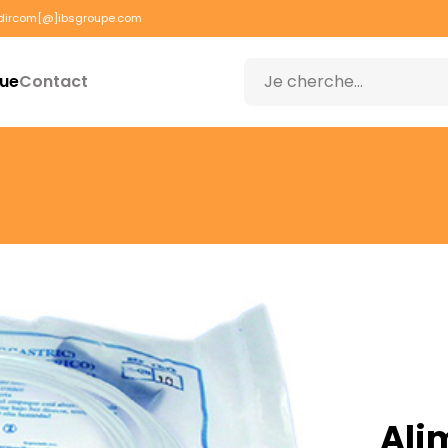
dircom[@]ibsgroupe.com
que
Contact
Ali